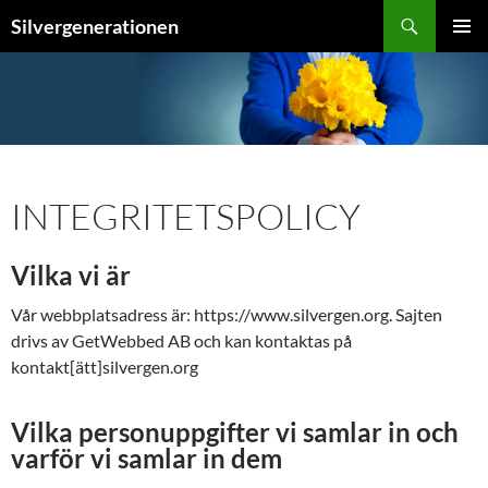
Sök
Silvergenerationen
HOPPA
Pri
TILL
INNEHÅLL
me
INTEGRITETSPOLICY
Vilka vi är
Vår webbplatsadress är: https://www.silvergen.org. Sajten
drivs av GetWebbed AB och kan kontaktas på
kontakt[ätt]silvergen.org
Vilka personuppgifter vi samlar in och
varför vi samlar in dem